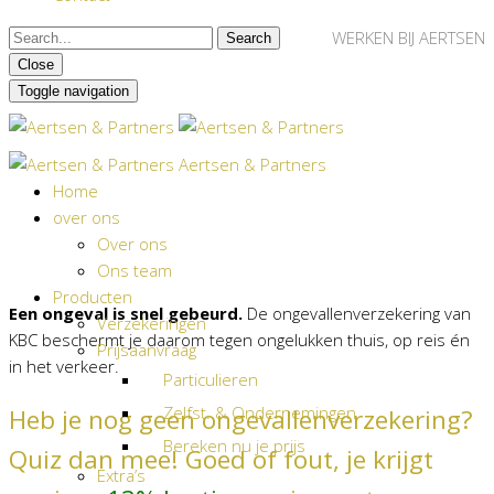
WERKEN BIJ AERTSEN
Close
Toggle navigation
Aertsen & Partners
Home
over ons
Over ons
Ons team
Producten
Een ongeval is snel gebeurd.
De ongevallenverzekering van
Verzekeringen
KBC beschermt je daarom tegen ongelukken thuis, op reis én
Prijsaanvraag
in het verkeer.
Particulieren
Zelfst. & Ondernemingen
Heb je nog geen ongevallenverzekering?
Bereken nu je prijs
Quiz dan mee! Goed of fout, je krijgt
Extra’s