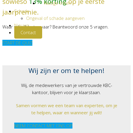
sowieso
13% korting
op je eerste
Nuttige linken
jaarpremie.
Schade
Ongeval of schade aangeven
Nieuws
Waar schuilt het gevaar? Beantwoord onze 5 vragen.
Contact
START DE QUIZ
Wij zijn er om te helpen!
Wij, de medewerkers van je vertrouwde KBC-
kantoor, blijven voor je klaarstaan.
Samen vormen we een team van experten, om je
te helpen, waar en wanneer jij wilt!
NEEM CONTACT MET ONS OP